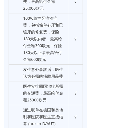
费，最高给付金额
√
25.000欧元
100%急性牙痛治疗
费，包括简单补牙和已
镶牙的修复费，保险
180天以内者，最高给
√
付金额300欧元：保险
180天以上者最高给付
金额600欧元
发生意外事故后，医生
√
认为必需的辅助用品费
医生安排回国治疗所需
的交通费，最高给付金
√
额25000欧元
通过联单在德国和奥地
利和医院和医生直接结
√
算 (nur in D/AUT)