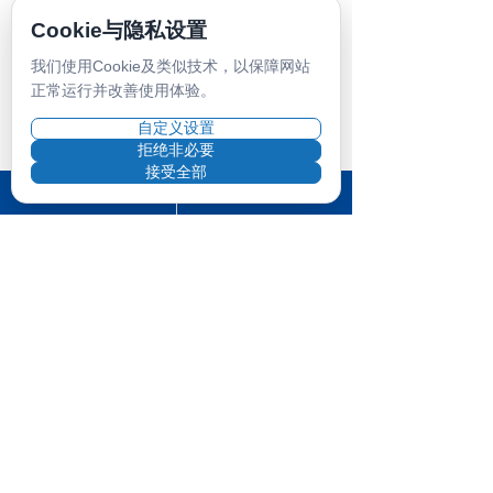
(多少)
(含
(不含自
(含自
(不含自
Cookie与隐私设置
天:
自
费部分)
费部
费部分)
费
分)
我们使用Cookie及类似技术，以保障网站
部
正常运行并改善使用体验。
分)
自定义设置
拒绝非必要
1.00
1.18
3.48
欧/
2.95
欧/
接受全部
90天
欧/
联系CC客服
保险常见问题
ꀤ
ꁙ
天
欧/天
天
天
1.35
1.59
4.37
91-
欧/
3.70
欧/
欧/
180 天
天
欧/天
天
天
1.95
2.30
5.84
181 -
欧/
4.95
欧/
欧/
365天
天
欧/天
天
天
2.40
2.83
9.32
366 -
欧/
7.90
欧/
欧/
730天
天
欧/天
天