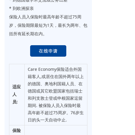
Care Au-Pair
ꁇ
* 到欧洲探亲
保险人员入保险时最高年龄不超过75周
Care Expatriate 蓝卡家属等
ꁕ
岁，保险期限最短为1天，最长为两年、包
括所有延长期在内。
德国公保
ꂇ
DAK 大学生公保
ꁇ
DAK 工作公保
ꁕ
Care Economy保险适合外国
德国私保全险
ꂇ
籍客人,或居住在国外两年以上
的德国、奥地利国籍人员、在
适应
Care Student
ꁇ
德国或其它欧盟国家包括瑞士
人
和列支敦士登或申根国家逗留
:
第三方责任险/意外险
ꂇ
员
期间. 被保险人员入保险时最
高年龄不超过75周岁。76岁生
Care Protector
ꁇ
日的头一天自动中止.
Protector5
ꁇ
保险