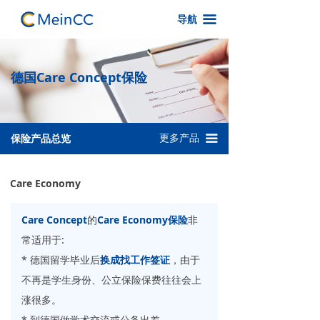
首页
保险产品总览
ꂇ
끀
导航
保险产品总览
S22 特惠保险
ꁇ
德国Care Concept保险
常见问题
S14 特惠保险
ꁇ
递签攻略
Care College
ꁇ
更多产品
保险产品总览
끀
联系我们
Care Economy
ꁇ
Care Science
ꁇ
Care Economy
AG4 访学特惠保险
ꁇ
Care Concept
的
Care Economy保险
非
常适用于:
Care Visa Protect(旅游、探亲等)
ꁇ
* 德国留学毕业后
换成找工作签证
，由于
Care China Business
ꁇ
不再是学生身份、公立保险保费往往会上
涨很多。
Care China Classic
ꁇ
* 到德国做学术交流或公务出差