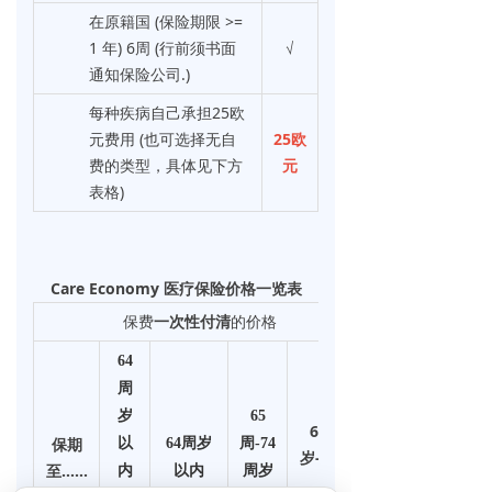
在原籍国 (保险期限 >=
1 年) 6周 (行前须书面
√
通知保险公司.)
每种疾病自己承担25欧
元费用 (也可选择无自
25欧
费的类型，具体见下方
元
表格)
Care Economy 医疗保险价格一览表
保费
一次性付清
的价格
64
周
岁
65
65周
保期
以
64周岁
周-74
岁-74周
至……
内
以内
周岁
岁