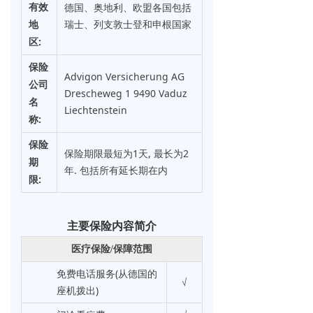
德国、奥地利、欧盟各国包括
有效
奥地利医疗保险
ꂇ
瑞士、列支敦士登和申根国家
地
:
区
Care Austria保险
ꁇ
保险
Advigon Versicherung AG
德国保证金
녇
公司
Drescheweg 1 9490 Vaduz
名
Liechtenstein
:
称
保险
保险期限最短为1天, 最长为2
期
年. 包括所有延长期在内
:
限
主要保险内容简介
医疗保险/保障范围
免费电话服务(从德国的
√
座机拨出)